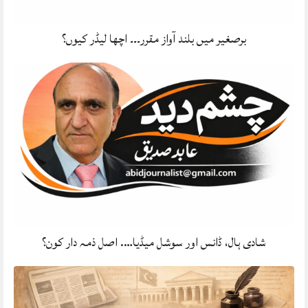
برصغیر میں بلند آواز مقرر۔۔۔ اچھا لیڈر کیوں؟
شادی ہال، ڈانس اور سوشل میڈیا…. اصل ذمہ دار کون؟