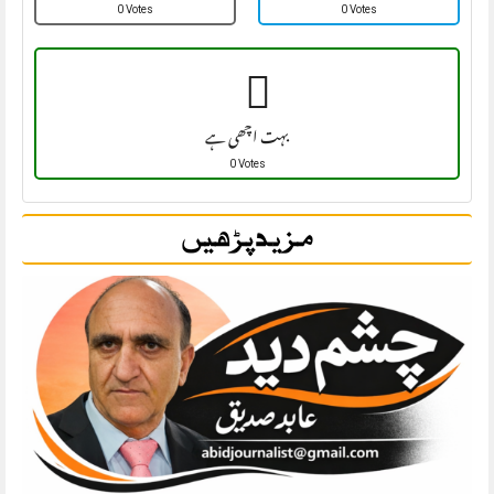
0 Votes
0 Votes
بہت اچھی ہے
0 Votes
مزید پڑھیں