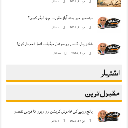
مئ 11, 2026
مناظر
0
برصغیر میں بلند آواز مقرر۔۔۔ اچھا لیڈر کیوں؟
مئ 11, 2026
مناظر
0
شادی ہال، ڈانس اور سوشل میڈیا…. اصل ذمہ دار کون؟
مئ 5, 2026
مناظر
0
اشتہار
مقبول ترین
پانچ روپے کی خاموش کرپشن اور اربوں کا قومی نقصان
مئ 19, 2026
مناظر
0