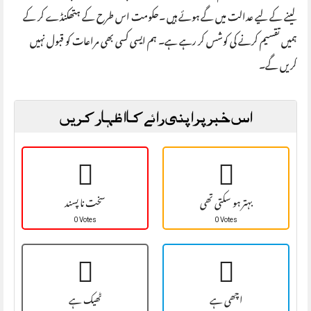
لینے کے لیے عدالت میں گے ہوئے ہیں ۔حکومت اس طرح کے ہتھکنڈے کر کے
ہمیں تقسیم کرنے کی کوشس کر رہے ہے۔ ہم ایسی کسی بھی مراعات کو قبول نہیں
کریں گے۔
اس خبر پر اپنی رائے کا اظہار کریں
بہتر ہو سکتی تھی
سخت نا پسند
0 Votes
0 Votes
اچھی ہے
ٹھیک ہے