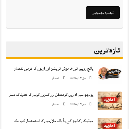
تازہ ترین
پانچ روپے کی خاموش کرپشن اور اربوں کا قومی نقصان
مئ 19, 2026
مناظر
0
پونچھ سے اداروں کومنتقل اور کمزور کرنے کا خطرناک عمل
مئ 19, 2026
مناظر
0
میڈیکل کالجز کےایڈہاک ملازمین کا استحصال کب تک