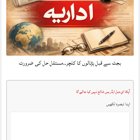
بجٹ سے قبل ہڑتالوں کا کلچر۔۔مستقل حل کی ضرورت
آپکا ای میل ایڈریس شائع نہیں کیا جائے گا
اپنا تبصرہ لکھیں