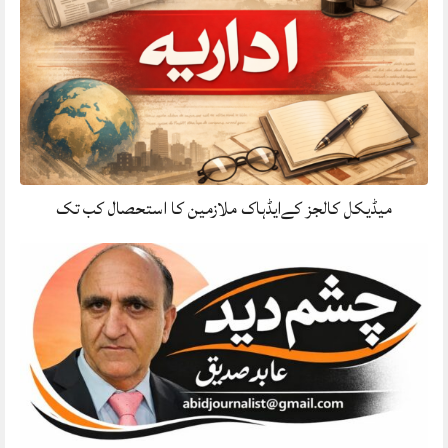
میڈیکل کالجز کےایڈہاک ملازمین کا استحصال کب تک