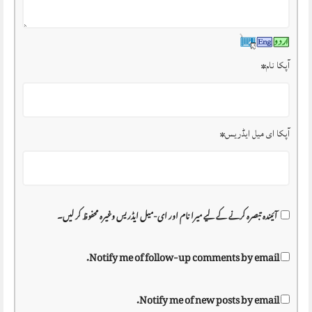
آپکا نام
*
آپکا ای میل ایڈریس
*
آئیندہ تبصرہ کرنے کے لیے میرا نام اور ای-میل ایڈریس وغیرہ محفوظ کر لیں۔
Notify me of follow-up comments by email.
Notify me of new posts by email.