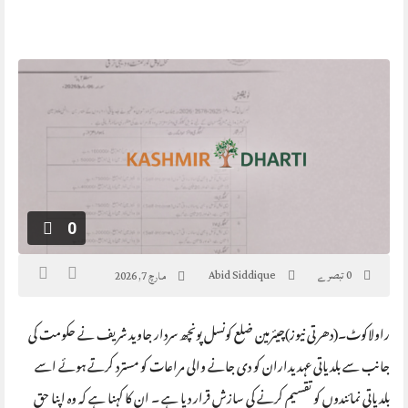
0
0 تبصرے
Abid Siddique
مارچ 7, 2026
راولاکوٹ۔(دھرتی نیوز)چیئرمین ضلع کونسل پونچھ سردار جاوید شریف نے حکومت کی
جانب سے بلدیاتی عہدیداران کو دی جانے والی مراعات کو مسترد کرتے ہوئے اسے
بلدیاتی نمائندوں کو تقسیم کرنے کی سازش قرار دیا ہے ۔ ان کا کہنا ہے کہ وہ اپنا حق