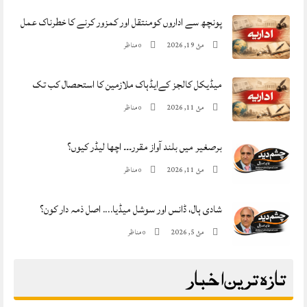
پونچھ سے اداروں کومنتقل اور کمزور کرنے کا خطرناک عمل
مئ 19, 2026
مناظر
0
میڈیکل کالجز کےایڈہاک ملازمین کا استحصال کب تک
مئ 11, 2026
مناظر
0
برصغیر میں بلند آواز مقرر۔۔۔ اچھا لیڈر کیوں؟
مئ 11, 2026
مناظر
0
شادی ہال، ڈانس اور سوشل میڈیا…. اصل ذمہ دار کون؟
مئ 5, 2026
مناظر
0
تازہ ترین اخبار