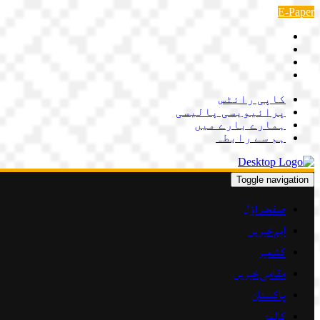
Skip
E-Paper
to
content
کاپی رائٹس
پرائیویسی پالیسی
ہمارے بارے میں
ہم سے رابطہ
Toggle navigation
صفحہ اوّل
اہم خبریں
کشمیر
مقامی خبریں
پاکستان
کالمز