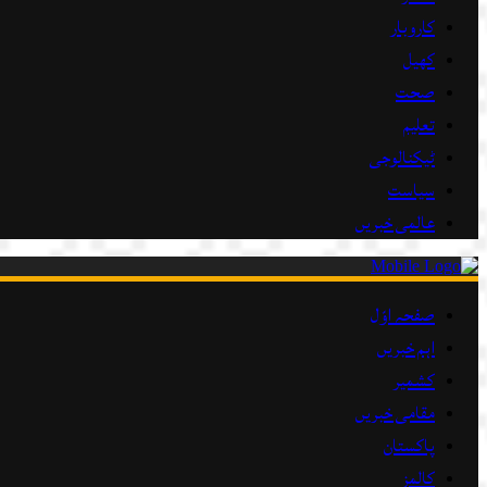
کاروبار
کھیل
صحت
تعلیم
ٹیکنالوجی
سیاست
عالمی خبریں
صفحہ اوّل
اہم خبریں
کشمیر
مقامی خبریں
پاکستان
کالمز