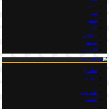
کاروبار
کھیل
صحت
تعلیم
ٹیکنالوجی
سیاست
عالمی خبریں
صفحہ اوّل
اہم خبریں
کشمیر
مقامی خبریں
پاکستان
کالمز