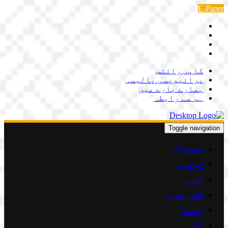
Skip
E-Paper
to
content
کاپی رائٹس
پرائیویسی پالیسی
ہمارے بارے میں
ہم سے رابطہ
Toggle navigation
صفحہ اوّل
اہم خبریں
کشمیر
مقامی خبریں
پاکستان
کالمز