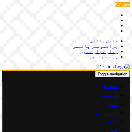
Skip
E-Paper
to
content
کاپی رائٹس
پرائیویسی پالیسی
ہمارے بارے میں
ہم سے رابطہ
Toggle navigation
صفحہ اوّل
اہم خبریں
کشمیر
مقامی خبریں
پاکستان
کالمز