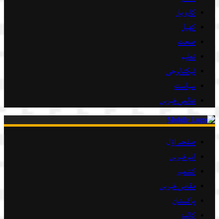
کاروبار
کھیل
صحت
تعلیم
ٹیکنالوجی
سیاست
عالمی خبریں
صفحہ اوّل
اہم خبریں
کشمیر
مقامی خبریں
پاکستان
کالمز