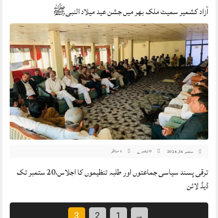
آزاد کشمیر سمیت ملک بھر میں جشن عید میلاد النبیﷺ
0 تبصرے
مناظر
ستمبر 16, 2024
0
ترقی پسند سیاسی جماعتوں اور طلبہ تنظیموں کا اجلاس،20 ستمبر تک
ڈیڈ لائن
3
2
1
→