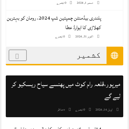
0 تبصرے
دسمبر 1, 2024
پلندری بیڈمنٹن چمپئین شپ 2024، رومان کو بہترین
کھلاڑی کا ایوارڈ عطا
0 تبصرے
اکتوبر 31, 2024
کشمیر
میرپور،قلعہ رام کوٹ میں پھنسے سیاح ریسکیو کر
لیے گے
0 تبصرے
مناظر
اپریل 16, 2026
0