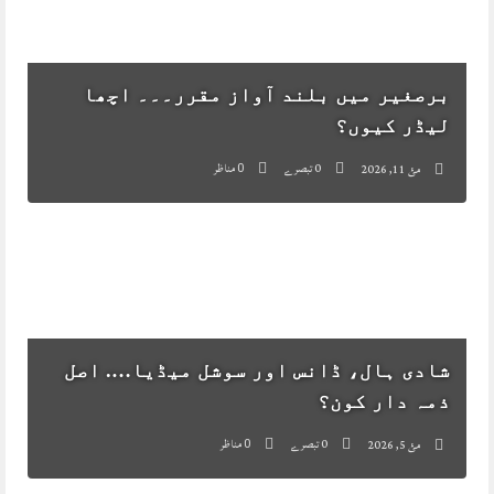
برصغیر میں بلند آواز مقرر۔۔۔ اچھا
لیڈر کیوں؟
0 تبصرے
مناظر
مئ 11, 2026
0
شادی ہال، ڈانس اور سوشل میڈیا…. اصل
ذمہ دار کون؟
0 تبصرے
مناظر
مئ 5, 2026
0