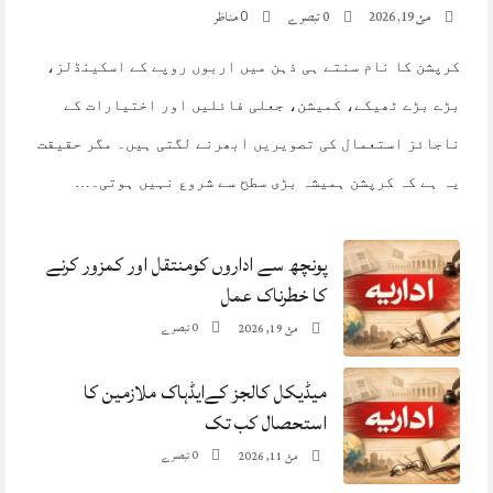
مئ 19, 2026
0 تبصرے
مناظر
0
کرپشن کا نام سنتے ہی ذہن میں اربوں روپے کے اسکینڈلز،
بڑے بڑے ٹھیکے، کمیشن، جعلی فائلیں اور اختیارات کے
ناجائز استعمال کی تصویریں ابھرنے لگتی ہیں۔ مگر حقیقت
یہ ہے کہ کرپشن ہمیشہ بڑی سطح سے شروع نہیں ہوتی۔…
پونچھ سے اداروں کومنتقل اور کمزور کرنے
کا خطرناک عمل
0 تبصرے
مئ 19, 2026
میڈیکل کالجز کےایڈہاک ملازمین کا
استحصال کب تک
0 تبصرے
مئ 11, 2026