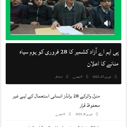
پی ایم اے آزاد کشمیر کا 28 فروری کو یوم سیاہ
منانے کا اعلان
0 تبصرے
مناظر
فروری 27, 2025
0
منرل واٹرکے 28 برانڈز انسانی استعمال کے لیے غیر
محفوظ قرار
0 تبصرے
فروری 8, 2025