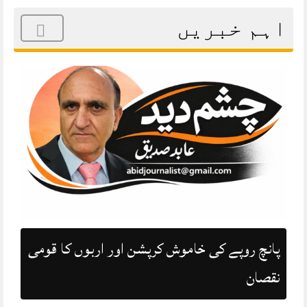
اہم خبریں
پانچ روپے کی خاموش کرپشن اور اربوں کا قومی
نقصان