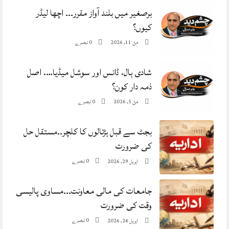
برصغیر میں بلند آواز مقرر۔۔۔ اچھا لیڈر
کیوں؟
0 تبصرے
مئ 11, 2026
شادی ہال، ڈانس اور سوشل میڈیا…. اصل
ذمہ دار کون؟
0 تبصرے
مئ 5, 2026
بجٹ سے قبل ہڑتالوں کا کلچر۔۔مستقل حل
کی ضرورت
0 تبصرے
اپریل 29, 2026
جامعات کی مالی معاونت۔۔۔مساوی پالیسی
وقت کی ضرورت
0 تبصرے
اپریل 24, 2026