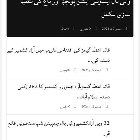
والی بال ایسوسی ایشن پونچھ اور باغ کی تنظیم
سازی مکمل
0 تبصرے
مناظر
دسمبر 17, 2024
0
قائد اعظم گیمز کی افتتاحی تقریب میں آزاد کشمیر کے
دستہ کی…
0 تبصرے
دسمبر 15, 2024
قائد اعظم گیمز،آزاد جموں و کشمیر کا 283 رکنی
دستہ اسلام آباد…
0 تبصرے
دسمبر 12, 2024
32 ویں آزادکشمیروالی بال چمپیئن شپ،سدھنوتی فاتح
قرار