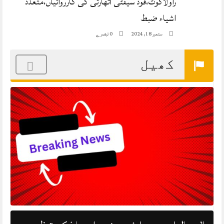
راولاکوٹ،فوڈ سیفٹی اتھارٹی کی کارروائیاں،متعدد
اشیاء ضبط
0 تبصرے
ستمبر 18, 2024
کھیل