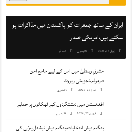
ایران کے ساتھ جمعرات کو پاکستان میں مذاکرات ہو
سکتے ہیں،امریکی صدر
0 تبصرے
مناظر
اپریل 14, 2026
0
مشرقِ وسطیٰ میں امن کے لیے جامع امن
فارمولہ،تجزیاتی رپورٹ
0 تبصرے
مارچ 26, 2026
افغانستان میں دہشتگردوں کے ٹھکانوں پر حملے
0 تبصرے
فروری 22, 2026
بنگلہ دیش انتخابات،بنگلہ دیش نیشنل پارٹی کی