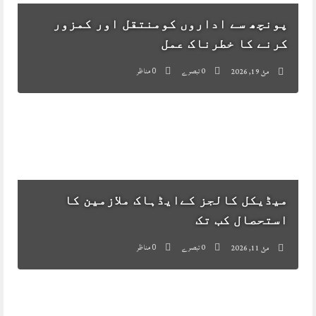
پونچھ سے اداروں کومنتقل اور کمزور
کرنے کا خطرناک عمل
0 تبصرے
مناظر
مئ 19, 2026
0
میڈیکل کالجز کےایڈہاک ملازمین کا
استحصال کب تک
0 تبصرے
مناظر
مئ 11, 2026
0