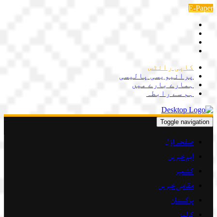
Skip
E-Paper
to
content
کاپی رائٹس
پرائیویسی پالیسی
ہمارے بارے میں
ہم سے رابطہ
Toggle navigation
صفحہ اوّل
اہم خبریں
کشمیر
مقامی خبریں
پاکستان
کالمز