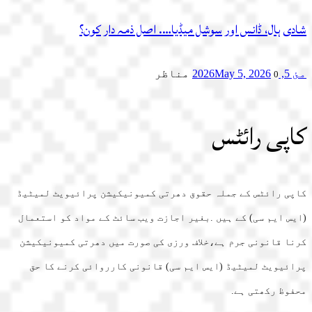
شادی ہال، ڈانس اور سوشل میڈیا…. اصل ذمہ دار کون؟
مئ 5, 2026
May 5, 2026
مناظر
0
کاپی رائٹس
کاپی رائٹس کے جملہ حقوق دھرتی کمیونیکیشن پرائیویٹ لمیٹیڈ
(ایس ایم سی) کے ہیں .بغیر اجازت ویب سائٹ کے مواد کو استعمال
کرنا قانونی جرم ہے،خلاف ورزی کی صورت میں دھرتی کمیونیکیشن
پرائیویٹ لمیٹیڈ (ایس ایم سی) قانونی کارروائی کرنے کا حق
محفوظ رکھتی ہے.