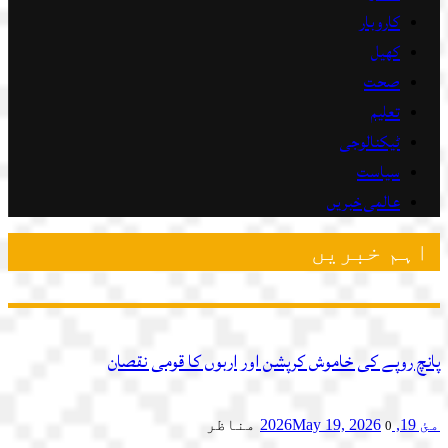
کاروبار
کھیل
صحت
تعلیم
ٹیکنالوجی
سیاست
عالمی خبریں
اہم خبریں
پانچ روپے کی خاموش کرپشن اور اربوں کا قومی نقصان
مئ 19, 2026
May 19, 2026
مناظر
0