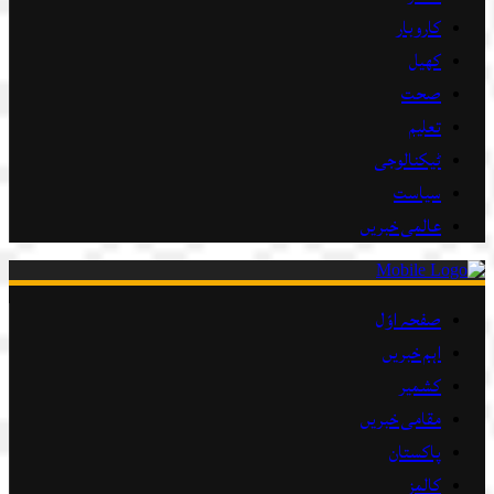
کاروبار
کھیل
صحت
تعلیم
ٹیکنالوجی
سیاست
عالمی خبریں
صفحہ اوّل
اہم خبریں
کشمیر
مقامی خبریں
پاکستان
کالمز