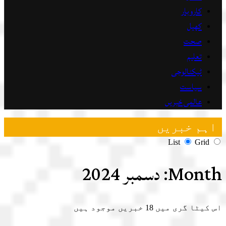
کاروبار
کھیل
صحت
تعلیم
ٹیکنالوجی
سیاست
عالمی خبریں
اہم خبریں
List
Grid
Month:
دسمبر 2024
اس کیٹا گری میں
18
خبریں موجود ہیں