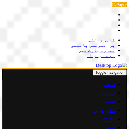
Skip
E-Paper
to
content
کاپی رائٹس
پرائیویسی پالیسی
ہمارے بارے میں
ہم سے رابطہ
Toggle navigation
صفحہ اوّل
اہم خبریں
کشمیر
مقامی خبریں
پاکستان
کالمز