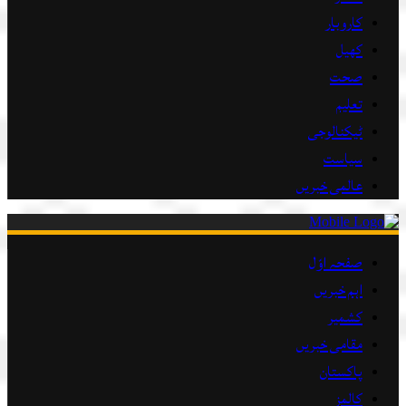
کاروبار
کھیل
صحت
تعلیم
ٹیکنالوجی
سیاست
عالمی خبریں
صفحہ اوّل
اہم خبریں
کشمیر
مقامی خبریں
پاکستان
کالمز