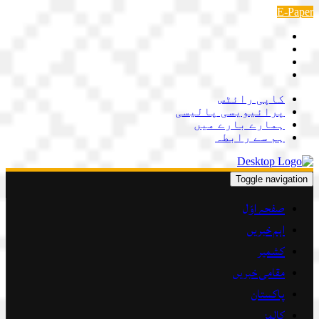
Skip
E-Paper
to
content
کاپی رائٹس
پرائیویسی پالیسی
ہمارے بارے میں
ہم سے رابطہ
Toggle navigation
صفحہ اوّل
اہم خبریں
کشمیر
مقامی خبریں
پاکستان
کالمز