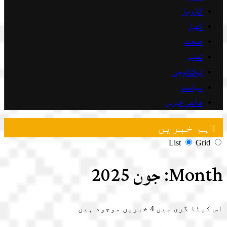
کاروبار
کھیل
صحت
تعلیم
ٹیکنالوجی
سیاست
عالمی خبریں
اہم خبریں
List
Grid
Month:
جون 2025
اس کیٹا گری میں
4
خبریں موجود ہیں