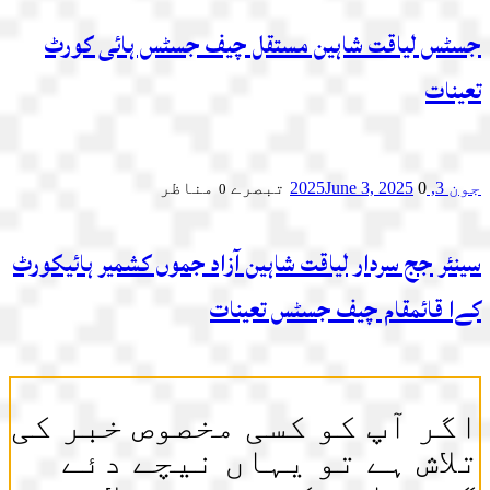
جسٹس لیاقت شاہین مستقل چیف جسٹس ہائی کورٹ
تعینات
جون 3, 2025
0 تبصرے
June 3, 2025
مناظر
0
سینئر جج سردار لیاقت شاہین آزاد جموں کشمیر ہائیکورٹ
کےا قائمقام چیف جسٹس تعینات
اگر آپ کو کسی مخصوص خبر کی
تلاش ہے تو یہاں نیچے دئے