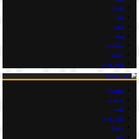
کاروبار
کھیل
صحت
تعلیم
ٹیکنالوجی
سیاست
عالمی خبریں
صفحہ اوّل
اہم خبریں
کشمیر
مقامی خبریں
پاکستان
کالمز