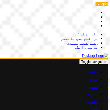
Skip
E-Paper
to
content
کاپی رائٹس
پرائیویسی پالیسی
ہمارے بارے میں
ہم سے رابطہ
Toggle navigation
صفحہ اوّل
اہم خبریں
کشمیر
مقامی خبریں
پاکستان
کالمز