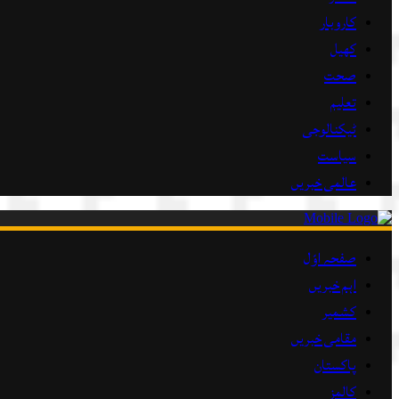
کاروبار
کھیل
صحت
تعلیم
ٹیکنالوجی
سیاست
عالمی خبریں
صفحہ اوّل
اہم خبریں
کشمیر
مقامی خبریں
پاکستان
کالمز