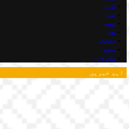
کاروبار
کھیل
صحت
تعلیم
ٹیکنالوجی
سیاست
عالمی خبریں
اہم خبریں