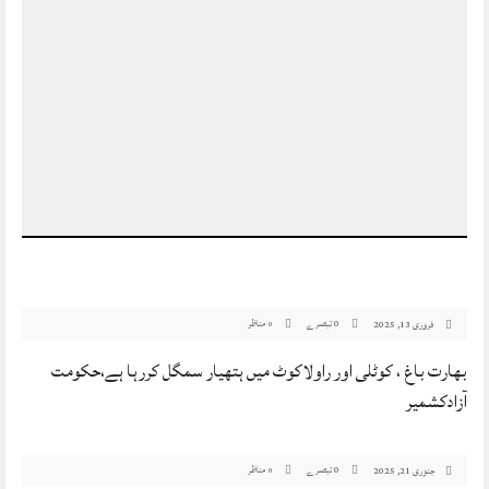
0 تبصرے
مناظر
فروری 13, 2025
0
بھارت باغ ، کوٹلی اور راولاکوٹ میں ہتھیار سمگل کررہا ہے،حکومت
آزادکشمیر
0 تبصرے
مناظر
جنوری 21, 2025
0