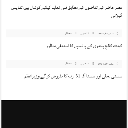
عصر حاضر کے تقاضوں کے مطابق فنی تعلیم کیلئے کوشاں ہیں،تقدیس
گیلانی
0 تبصرے
مناظر
دسمبر 14, 2024
0
کیڈٹ کالج پلندری کے پرنسپل کا استعفیٰ منظور
0 تبصرے
مناظر
ستمبر 29, 2024
0
سستی بجلی اور سستا آٹا 31 ارب کا مقروض کر گے،وزیراعظم