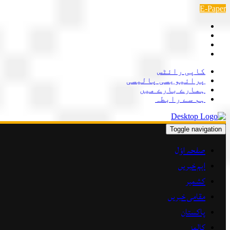
Skip
E-Paper
to
content
کاپی رائٹس
پرائیویسی پالیسی
ہمارے بارے میں
ہم سے رابطہ
Toggle navigation
صفحہ اوّل
اہم خبریں
کشمیر
مقامی خبریں
پاکستان
کالمز