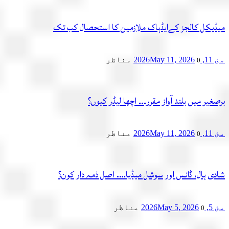
میڈیکل کالجز کےایڈہاک ملازمین کا استحصال کب تک
مئ 11, 2026
May 11, 2026
مناظر
0
برصغیر میں بلند آواز مقرر۔۔۔ اچھا لیڈر کیوں؟
مئ 11, 2026
May 11, 2026
مناظر
0
شادی ہال، ڈانس اور سوشل میڈیا…. اصل ذمہ دار کون؟
مئ 5, 2026
May 5, 2026
مناظر
0