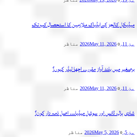
0
میڈیکل کالجز کےایڈہاک ملازمین کا استحصال کب تک
مئ 11, 2026
May 11, 2026
مناظر
0
برصغیر میں بلند آواز مقرر۔۔۔ اچھا لیڈر کیوں؟
مئ 11, 2026
May 11, 2026
مناظر
0
شادی ہال، ڈانس اور سوشل میڈیا…. اصل ذمہ دار کون؟
مئ 5, 2026
May 5, 2026
مناظر
0