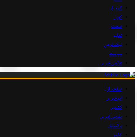
کاروبار
کھیل
صحت
تعلیم
ٹیکنالوجی
سیاست
عالمی خبریں
صفحہ اوّل
اہم خبریں
کشمیر
مقامی خبریں
پاکستان
کالمز