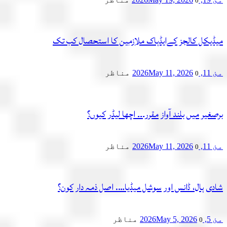
0
میڈیکل کالجز کےایڈہاک ملازمین کا استحصال کب تک
مئ 11, 2026
May 11, 2026
مناظر
0
برصغیر میں بلند آواز مقرر۔۔۔ اچھا لیڈر کیوں؟
مئ 11, 2026
May 11, 2026
مناظر
0
شادی ہال، ڈانس اور سوشل میڈیا…. اصل ذمہ دار کون؟
مئ 5, 2026
May 5, 2026
مناظر
0