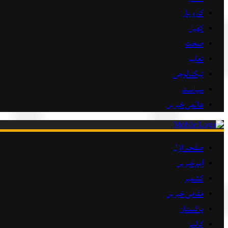
کاروبار
کھیل
صحت
تعلیم
ٹیکنالوجی
سیاست
عالمی خبریں
صفحہ اوّل
اہم خبریں
کشمیر
مقامی خبریں
پاکستان
کالمز