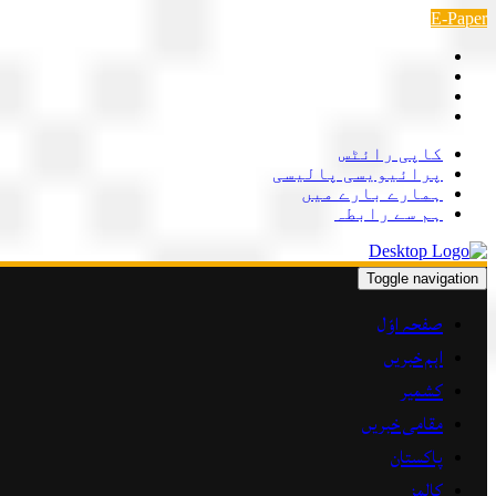
Skip
E-Paper
to
content
کاپی رائٹس
پرائیویسی پالیسی
ہمارے بارے میں
ہم سے رابطہ
Toggle navigation
صفحہ اوّل
اہم خبریں
کشمیر
مقامی خبریں
پاکستان
کالمز