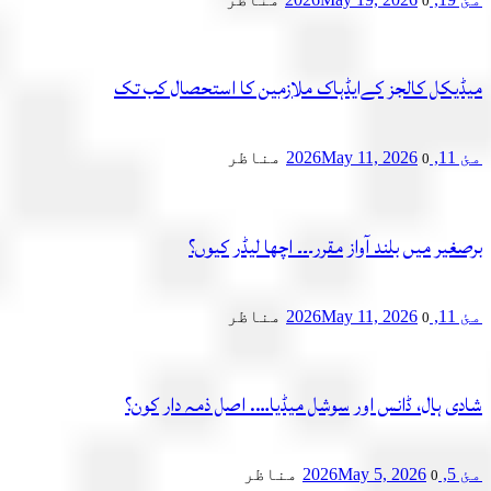
0
میڈیکل کالجز کےایڈہاک ملازمین کا استحصال کب تک
مئ 11, 2026
May 11, 2026
مناظر
0
برصغیر میں بلند آواز مقرر۔۔۔ اچھا لیڈر کیوں؟
مئ 11, 2026
May 11, 2026
مناظر
0
شادی ہال، ڈانس اور سوشل میڈیا…. اصل ذمہ دار کون؟
مئ 5, 2026
May 5, 2026
مناظر
0