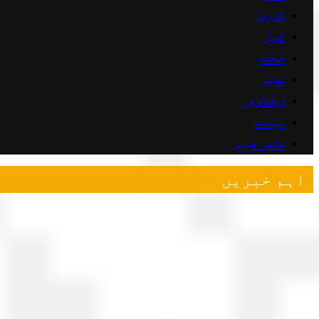
کاروبار
کھیل
صحت
تعلیم
ٹیکنالوجی
سیاست
عالمی خبریں
اہم خبریں