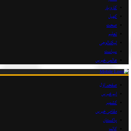
کاروبار
کھیل
صحت
تعلیم
ٹیکنالوجی
سیاست
عالمی خبریں
صفحہ اوّل
اہم خبریں
کشمیر
مقامی خبریں
پاکستان
کالمز