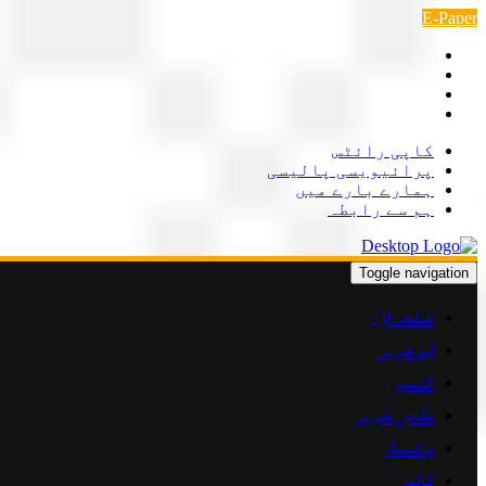
Skip
E-Paper
to
content
کاپی رائٹس
پرائیویسی پالیسی
ہمارے بارے میں
ہم سے رابطہ
Toggle navigation
صفحہ اوّل
اہم خبریں
کشمیر
مقامی خبریں
پاکستان
کالمز