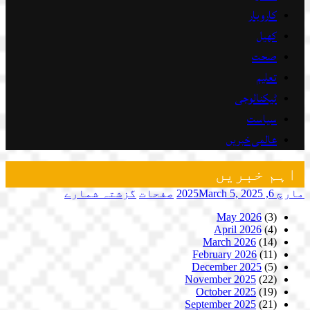
کاروبار
کھیل
صحت
تعلیم
ٹیکنالوجی
سیاست
عالمی خبریں
اہم خبریں
مارچ 6, 2025
March 5, 2025
صفحات
گزشتہ شمارے
May 2026
(3)
April 2026
(4)
March 2026
(14)
February 2026
(11)
December 2025
(5)
November 2025
(22)
October 2025
(19)
September 2025
(21)