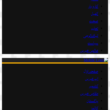
کاروبار
کھیل
صحت
تعلیم
ٹیکنالوجی
سیاست
عالمی خبریں
صفحہ اوّل
اہم خبریں
کشمیر
مقامی خبریں
پاکستان
کالمز