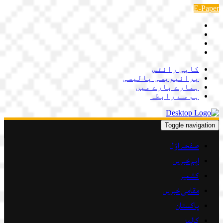
Skip
E-Paper
to
content
کاپی رائٹس
پرائیویسی پالیسی
ہمارے بارے میں
ہم سے رابطہ
Toggle navigation
صفحہ اوّل
اہم خبریں
کشمیر
مقامی خبریں
پاکستان
کالمز