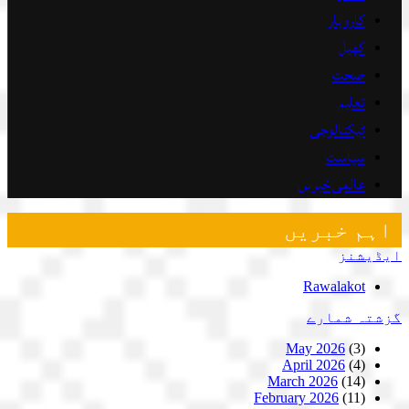
کاروبار
کھیل
صحت
تعلیم
ٹیکنالوجی
سیاست
عالمی خبریں
اہم خبریں
ایڈیشنز
Rawalakot
گزشتہ شمارے
May 2026
(3)
April 2026
(4)
March 2026
(14)
February 2026
(11)