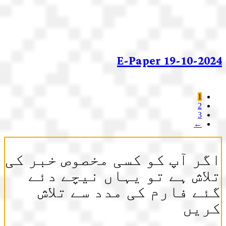
E-Paper 19-10-2024
1
2
3
←
اگر آپ کو کسی مخصوص خبر کی
تلاش ہے تو یہاں نیچے دئے
گئے فارم کی مدد سے تلاش
کریں