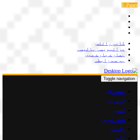
Skip
E-Paper
to
content
کاپی رائٹس
پرائیویسی پالیسی
ہمارے بارے میں
ہم سے رابطہ
Toggle navigation
صفحہ اوّل
اہم خبریں
کشمیر
مقامی خبریں
پاکستان
کالمز