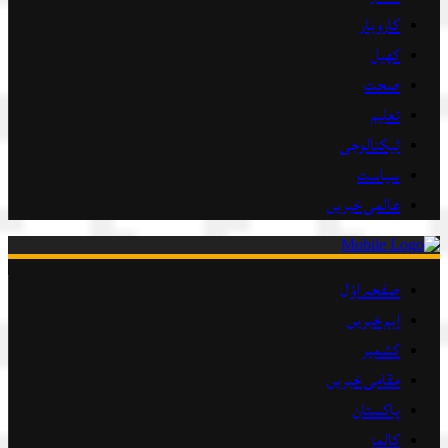
کاروبار
کھیل
صحت
تعلیم
ٹیکنالوجی
سیاست
عالمی خبریں
صفحہ اوّل
اہم خبریں
کشمیر
مقامی خبریں
پاکستان
کالمز