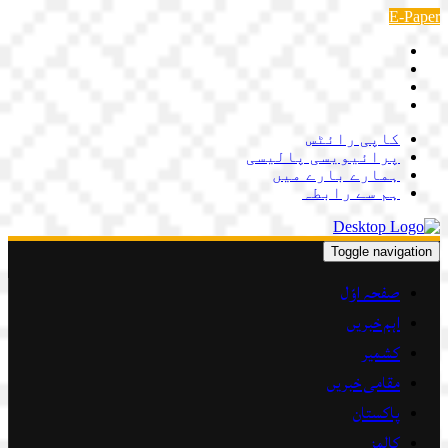
Skip
E-Paper
to
content
کاپی رائٹس
پرائیویسی پالیسی
ہمارے بارے میں
ہم سے رابطہ
Toggle navigation
صفحہ اوّل
اہم خبریں
کشمیر
مقامی خبریں
پاکستان
کالمز