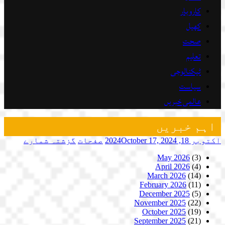
کاروبار
کھیل
صحت
تعلیم
ٹیکنالوجی
سیاست
عالمی خبریں
اہم خبریں
اکتوبر 18, 2024
October 17, 2024
صفحات
گزشتہ شمارے
May 2026
(3)
April 2026
(4)
March 2026
(14)
February 2026
(11)
December 2025
(5)
November 2025
(22)
October 2025
(19)
September 2025
(21)