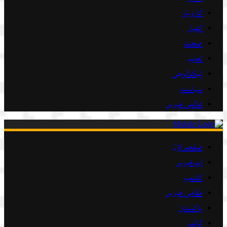
کاروبار
کھیل
صحت
تعلیم
ٹیکنالوجی
سیاست
عالمی خبریں
صفحہ اوّل
اہم خبریں
کشمیر
مقامی خبریں
پاکستان
کالمز