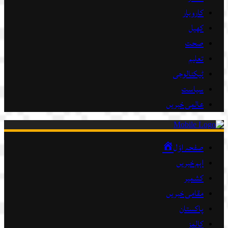
کاروبار
کھیل
صحت
تعلیم
ٹیکنالوجی
سیاست
عالمی خبریں
صفحہ اوّل
اہم خبریں
کشمیر
مقامی خبریں
پاکستان
کالمز