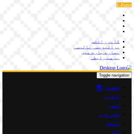
Skip
E-Paper
to
content
کاپی رائٹس
پرائیویسی پالیسی
ہمارے بارے میں
ہم سے رابطہ
Toggle navigation
صفحہ اوّل
اہم خبریں
کشمیر
مقامی خبریں
پاکستان
کالمز