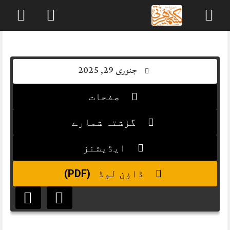
Skip
to
content
جنوری 29, 2025
صفحات
گزشتہ شمارے
ایڈیشنز
(PDF)
ڈاؤن لوڈ