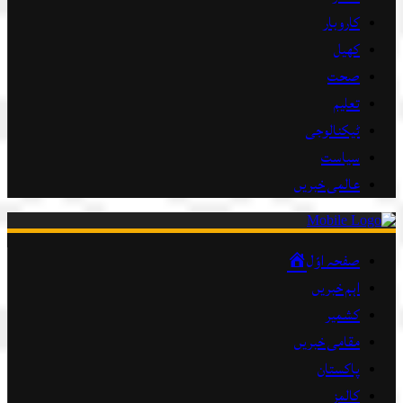
کاروبار
کھیل
صحت
تعلیم
ٹیکنالوجی
سیاست
عالمی خبریں
صفحہ اوّل
اہم خبریں
کشمیر
مقامی خبریں
پاکستان
کالمز