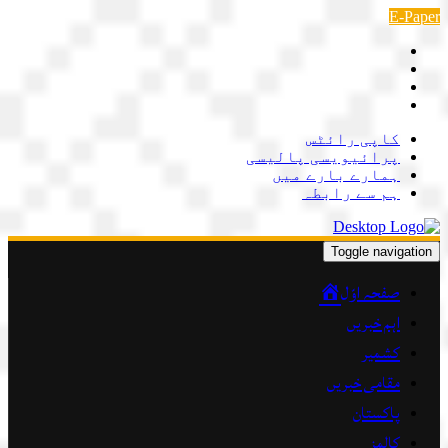
Skip
E-Paper
to
content
کاپی رائٹس
پرائیویسی پالیسی
ہمارے بارے میں
ہم سے رابطہ
Toggle navigation
صفحہ اوّل
اہم خبریں
کشمیر
مقامی خبریں
پاکستان
کالمز