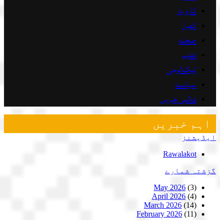
کاروبار
کھیل
صحت
تعلیم
ٹیکنالوجی
سیاست
عالمی خبریں
اہم خبریں
ایڈیشنز
Rawalakot
گزشتہ شمارے
May 2026
(3)
April 2026
(4)
March 2026
(14)
February 2026
(11)