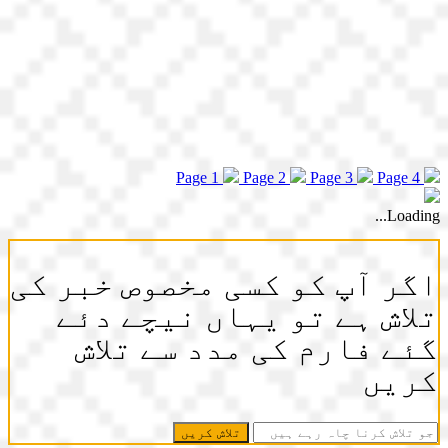
Page 1
Page 2
Page 3
Page 4
Loading...
اگر آپ کو کسی مخصوص خبر کی
تلاش ہے تو یہاں نیچے دئے
گئے فارم کی مدد سے تلاش
کریں
جو
تلاش