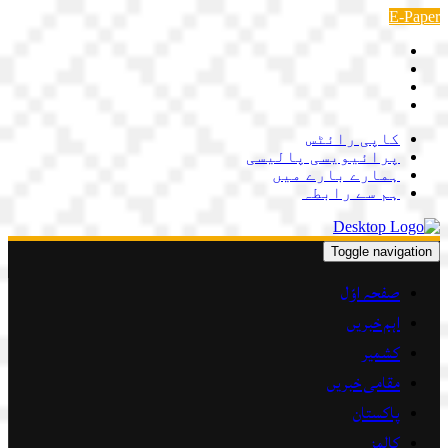
Skip
E-Paper
to
content
کاپی رائٹس
پرائیویسی پالیسی
ہمارے بارے میں
ہم سے رابطہ
Toggle navigation
صفحہ اوّل
اہم خبریں
کشمیر
مقامی خبریں
پاکستان
کالمز