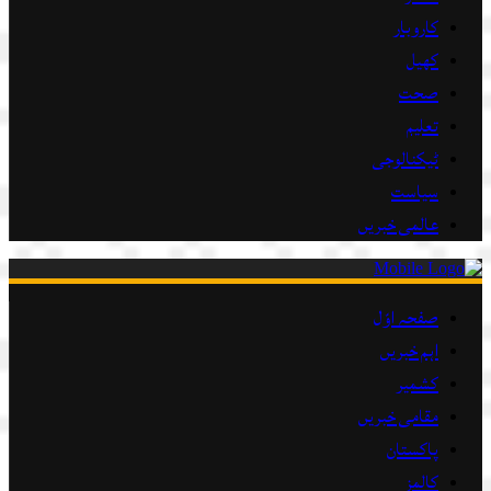
کاروبار
کھیل
صحت
تعلیم
ٹیکنالوجی
سیاست
عالمی خبریں
صفحہ اوّل
اہم خبریں
کشمیر
مقامی خبریں
پاکستان
کالمز