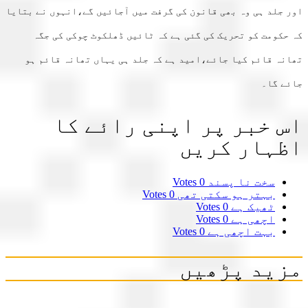
 جلد ہی وہ بھی قانون کی گرفت میں آجائیں گے،انہوں نے بتایا
حکومت کو تحریک کی گئی ہے کہ ٹائیں ڈھلکوٹ چوکی کی جگہ
نہ قائم کیا جائے،امید ہے کہ جلد ہی یہاں تھانہ قائم ہو
ے گا۔
 خبر پر اپنی رائے کا
ہار کریں
سخت نا پسند
0 Votes
بہتر ہو سکتی تھی
0 Votes
ٹھیک ہے
0 Votes
اچھی ہے
0 Votes
بہت اچھی ہے
0 Votes
ید پڑھیں