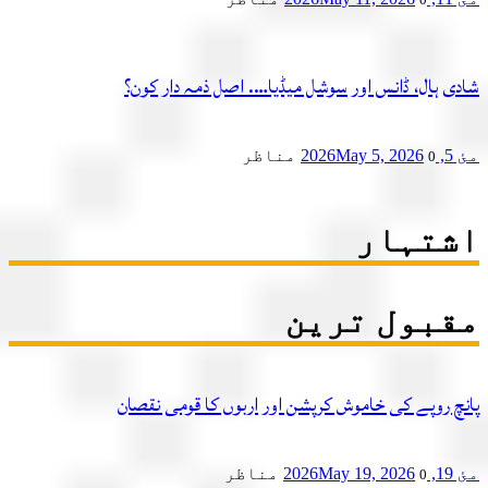
ی ہال، ڈانس اور سوشل میڈیا…. اصل ذمہ دار کون؟
2
May 5, 2026
مناظر
0
تہار
بول ترین
چ روپے کی خاموش کرپشن اور اربوں کا قومی نقصان
2
May 19, 2026
مناظر
0