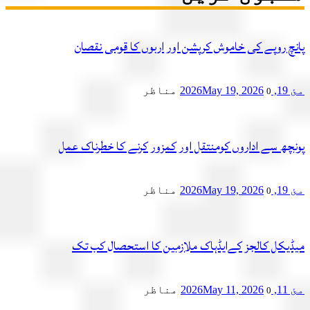
چ روپے کی خاموش کرپشن اور اربوں کا قومی نقصان
2
May 19, 2026
مناظر
0
چھ سے اداروں کومنتقل اور کمزور کرنے کا خطرناک عمل
2
May 19, 2026
مناظر
0
یکل کالجز کےایڈہاک ملازمین کا استحصال کب تک
2
May 11, 2026
مناظر
0