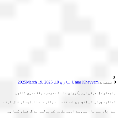
Umar Khayyam
مارچ 19, 2025
March 19, 2025
لاکوٹ (دھرتی نیوز) رواں ماہ کے دوسرے ہفتے میں ٹائیں
کوٹ چوکی کی انچارج اسسٹنٹ انسپکٹر عبدالراوف کو قتل کرنے
 چار ملزمان میں سے ابھی تک دو کو پولیس نے گرفتار کیا ہے