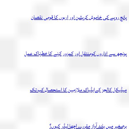
چ روپے کی خاموش کرپشن اور اربوں کا قومی نقصان
چھ سے اداروں کومنتقل اور کمزور کرنے کا خطرناک عمل
یکل کالجز کےایڈہاک ملازمین کا استحصال کب تک
یر میں بلند آواز مقرر۔۔۔ اچھا لیڈر کیوں؟