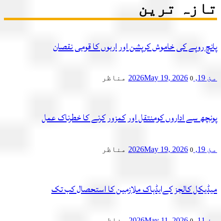
زہ ترین
چ روپے کی خاموش کرپشن اور اربوں کا قومی نقصان
2
May 19, 2026
مناظر
0
چھ سے اداروں کومنتقل اور کمزور کرنے کا خطرناک عمل
2
May 19, 2026
مناظر
0
یکل کالجز کےایڈہاک ملازمین کا استحصال کب تک
2
May 11, 2026
مناظر
0