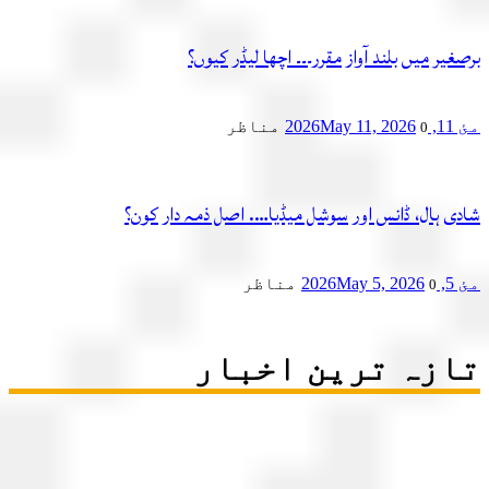
یر میں بلند آواز مقرر۔۔۔ اچھا لیڈر کیوں؟
2
May 11, 2026
مناظر
0
ی ہال، ڈانس اور سوشل میڈیا…. اصل ذمہ دار کون؟
2
May 5, 2026
مناظر
0
زہ ترین اخبار