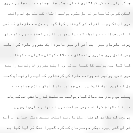
ہ بقیہ دو کی گرفتاری کے لیے جگہ جگہ چھاپے مارے جا رہے ہیں
ن کوئی کامیابی نہ مل سکی،پولیس احکام کے مطابق اس واقعہ
 اب تک چودہ افراد کو گرفتار کیا گیا ہے جن سے ملزمان کے کسی
کسی حوالے سے رابطے تھے یا پھر یہ انہیں تحفظ دے رہے تھے۔ان
ہ ملزمان میں ایف آئی آر میں نامزد ایک مفرور ملزم کی اہلیہ
 شامل ہیں جنہیں پاکستان کے علاقے کوٹلی ستیاں سے گرفتار
 گیا ہے،پولیس کا کہنا ہے کہ وہ اپنے مفرور خاوند سے رابطے
 تھی،پولیس نے چوتھے ملزم کی گرفتاری کے لیے راولپنڈی کھنہ
کے قریب ایک فلیٹ پر بھی چھاپہ مارا لیکن ملزم چھاپے سے
ے ہی وہاں سے بھاگ گیا،پولیس نے فلیٹ کے رہائشی جس کے پاس
م نے قیام کیا اسے بھی حراست میں لے لیا ہے۔ایس ایس پی
چھ کے مطابق گرفتار ملزمان سے اسلحہ سمیت دیگر چیزیں برآمد
لی گئی ہیں،دیگر دوملزمان کے گرد گھیرا تنگ کر لیا گیا ہے