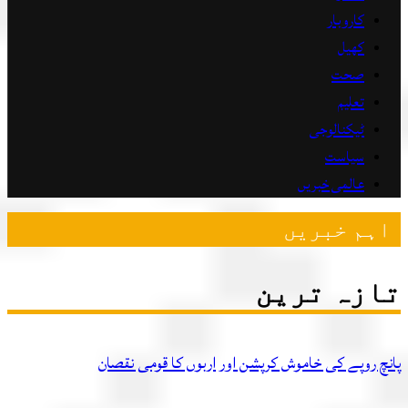
کاروبار
کھیل
صحت
تعلیم
ٹیکنالوجی
سیاست
عالمی خبریں
ہم خبریں
زہ ترین
چ روپے کی خاموش کرپشن اور اربوں کا قومی نقصان