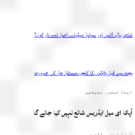
ی ہال، ڈانس اور سوشل میڈیا…. اصل ذمہ دار کون؟
 سے قبل ہڑتالوں کا کلچر۔۔مستقل حل کی ضرورت
ا تبصرہ بھیجیں
ا ای میل ایڈریس شائع نہیں کیا جائے گا
ا تبصرہ لکھیں