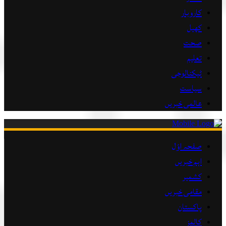
کاروبار
کھیل
صحت
تعلیم
ٹیکنالوجی
سیاست
عالمی خبریں
صفحہ اوّل
اہم خبریں
کشمیر
مقامی خبریں
پاکستان
کالمز