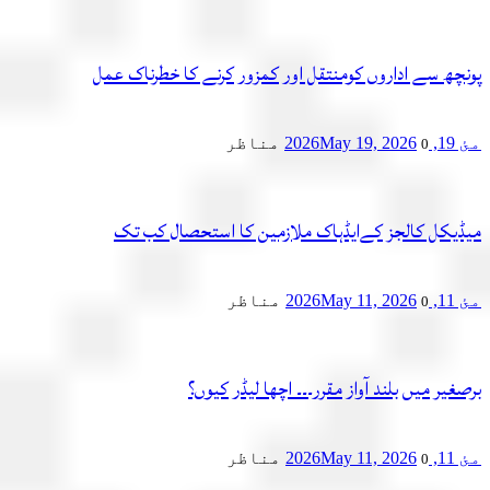
چھ سے اداروں کومنتقل اور کمزور کرنے کا خطرناک عمل
2
May 19, 2026
مناظر
0
یکل کالجز کےایڈہاک ملازمین کا استحصال کب تک
2
May 11, 2026
مناظر
0
یر میں بلند آواز مقرر۔۔۔ اچھا لیڈر کیوں؟
2
May 11, 2026
مناظر
0