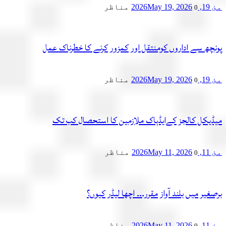
2
May 19, 2026
مناظر
0
چھ سے اداروں کومنتقل اور کمزور کرنے کا خطرناک عمل
2
May 19, 2026
مناظر
0
یکل کالجز کےایڈہاک ملازمین کا استحصال کب تک
2
May 11, 2026
مناظر
0
یر میں بلند آواز مقرر۔۔۔ اچھا لیڈر کیوں؟
2
May 11, 2026
مناظر
0