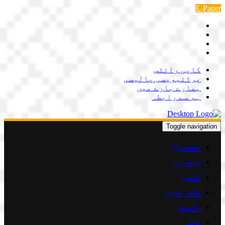
Skip
E-Paper
to
content
کاپی رائٹس
پرائیویسی پالیسی
ہمارے بارے میں
ہم سے رابطہ
Toggle navigation
صفحہ اوّل
اہم خبریں
کشمیر
مقامی خبریں
پاکستان
کالمز