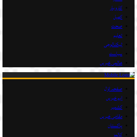
کاروبار
کھیل
صحت
تعلیم
ٹیکنالوجی
سیاست
عالمی خبریں
صفحہ اوّل
اہم خبریں
کشمیر
مقامی خبریں
پاکستان
کالمز