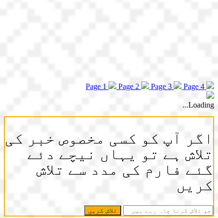
Page 1
Page 2
Page 3
Page 4
Loading...
اگر آپ کو کسی مخصوص خبر کی
تلاش ہے تو یہاں نیچے دئے
گئے فارم کی مدد سے تلاش
کریں
جو
تلاش