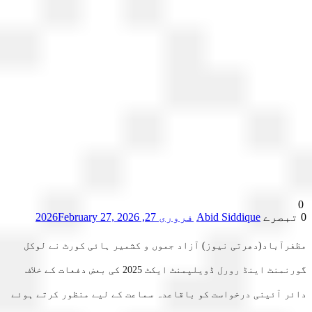
Abid Siddique
فروری 27, 2026
February 27, 2026
رآباد(دھرتی نیوز) آزاد جموں و کشمیر ہائی کورٹ نے لوکل
گورنمنٹ اینڈ رورل ڈویلپمنٹ ایکٹ 2025 کی بعض دفعات کے خلاف
ر آئینی درخواست کو باقاعدہ سماعت کے لیے منظور کرتے ہوئے