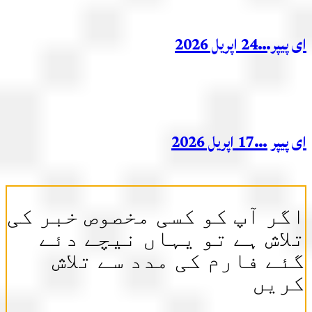
ر…24 اپریل 2026
ر …17 اپریل 2026
ر آپ کو کسی مخصوص خبر کی
اش ہے تو یہاں نیچے دئے
ے فارم کی مدد سے تلاش
ریں