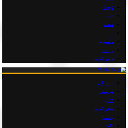
کاروبار
کھیل
صحت
تعلیم
ٹیکنالوجی
سیاست
عالمی خبریں
صفحہ اوّل
اہم خبریں
کشمیر
مقامی خبریں
پاکستان
کالمز