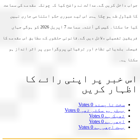
ب داخل کریں گے۔عدالت نے واضح کیا کہ چونکہ مقدمے کی سماعت
شیڈول طے ہو چکا ہے، اس لیے عبوری حکم امتناعی جاری نہیں
کیا جا سکتا۔ کیس کی آئندہ سماعت 7 اپریل 2026 کو ہوگی جہاں
قین تفصیلی دلائل دیں گے۔قانونی حلقوں کے مطابق اس مقدمے کا
لہ بلدیاتی نظام اور ترقیاتی پروگراموں پر اثر انداز ہو
ا ہے۔
 خبر پر اپنی رائے کا
ہار کریں
سخت نا پسند
0 Votes
بہتر ہو سکتی تھی
0 Votes
ٹھیک ہے
0 Votes
اچھی ہے
0 Votes
بہت اچھی ہے
0 Votes