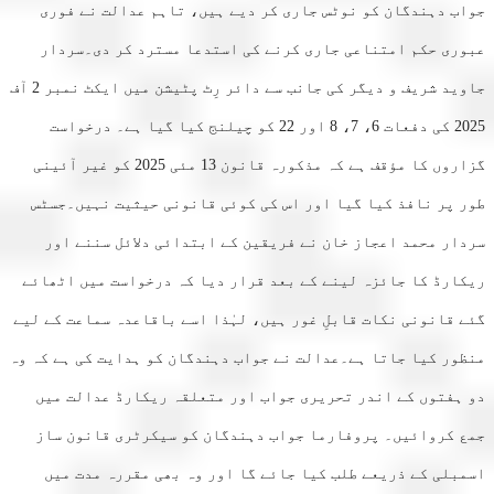
ب دہندگان کو نوٹس جاری کر دیے ہیں، تاہم عدالت نے فوری
ری حکم امتناعی جاری کرنے کی استدعا مسترد کر دی۔سردار
جاوید شریف و دیگر کی جانب سے دائر رِٹ پٹیشن میں ایکٹ نمبر 2 آف
2025 کی دفعات 6، 7، 8 اور 22 کو چیلنج کیا گیا ہے۔ درخواست
گزاروں کا مؤقف ہے کہ مذکورہ قانون 13 مئی 2025 کو غیر آئینی
 پر نافذ کیا گیا اور اس کی کوئی قانونی حیثیت نہیں۔جسٹس
ار محمد اعجاز خان نے فریقین کے ابتدائی دلائل سننے اور
ارڈ کا جائزہ لینے کے بعد قرار دیا کہ درخواست میں اٹھائے
 قانونی نکات قابلِ غور ہیں، لہٰذا اسے باقاعدہ سماعت کے لیے
ور کیا جاتا ہے۔عدالت نے جواب دہندگان کو ہدایت کی ہے کہ وہ
ہفتوں کے اندر تحریری جواب اور متعلقہ ریکارڈ عدالت میں
 کروائیں۔ پروفارما جواب دہندگان کو سیکرٹری قانون ساز
بلی کے ذریعے طلب کیا جائے گا اور وہ بھی مقررہ مدت میں