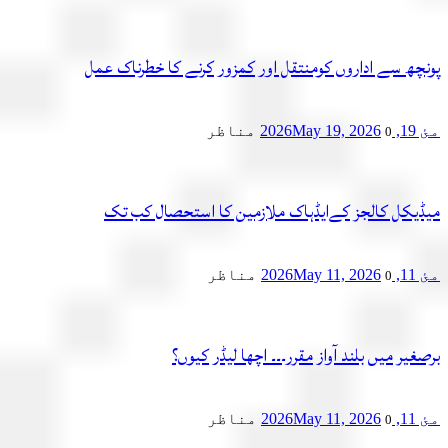
چھ سے اداروں کومنتقل اور کمزور کرنے کا خطرناک عمل
2
May 19, 2026
مناظر
0
یکل کالجز کےایڈہاک ملازمین کا استحصال کب تک
2
May 11, 2026
مناظر
0
یر میں بلند آواز مقرر۔۔۔ اچھا لیڈر کیوں؟
2
May 11, 2026
مناظر
0