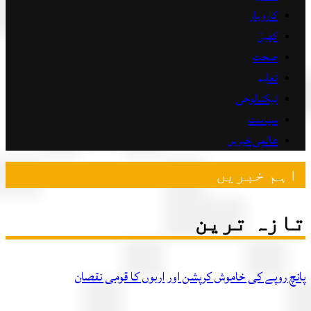
کاروبار
کھیل
صحت
تعلیم
ٹیکنالوجی
سیاست
عالمی خبریں
ہم خبریں
زہ ترین
چ روپے کی خاموش کرپشن اور اربوں کا قومی نقصان