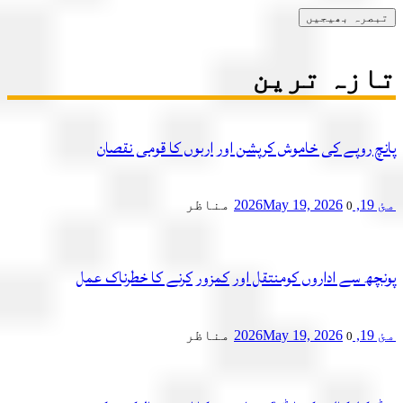
زہ ترین
چ روپے کی خاموش کرپشن اور اربوں کا قومی نقصان
2
May 19, 2026
مناظر
0
چھ سے اداروں کومنتقل اور کمزور کرنے کا خطرناک عمل
2
May 19, 2026
مناظر
0