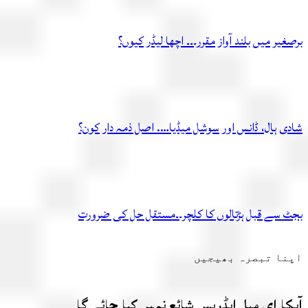
یر میں بلند آواز مقرر۔۔۔ اچھا لیڈر کیوں؟
ی ہال، ڈانس اور سوشل میڈیا…. اصل ذمہ دار کون؟
 سے قبل ہڑتالوں کا کلچر۔۔مستقل حل کی ضرورت
ا تبصرہ بھیجیں
ا ای میل ایڈریس شائع نہیں کیا جائے گا