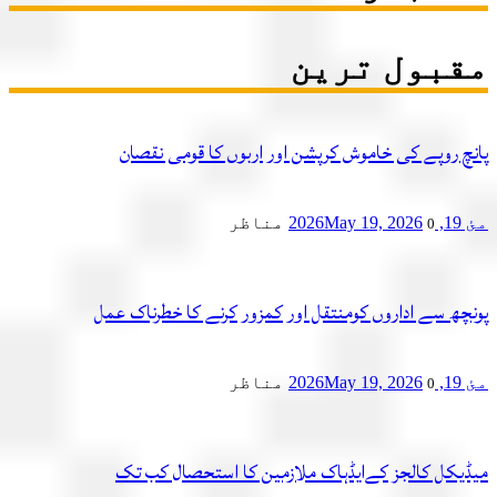
بول ترین
چ روپے کی خاموش کرپشن اور اربوں کا قومی نقصان
2
May 19, 2026
مناظر
0
چھ سے اداروں کومنتقل اور کمزور کرنے کا خطرناک عمل
2
May 19, 2026
مناظر
0
یکل کالجز کےایڈہاک ملازمین کا استحصال کب تک