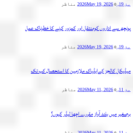
2
May 19, 2026
مناظر
0
چھ سے اداروں کومنتقل اور کمزور کرنے کا خطرناک عمل
2
May 19, 2026
مناظر
0
یکل کالجز کےایڈہاک ملازمین کا استحصال کب تک
2
May 11, 2026
مناظر
0
یر میں بلند آواز مقرر۔۔۔ اچھا لیڈر کیوں؟
2
May 11, 2026
مناظر
0