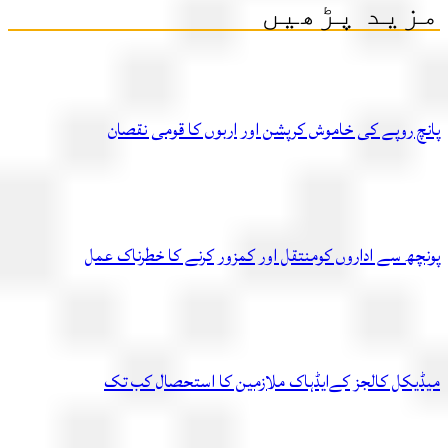
ید پڑھیں
چ روپے کی خاموش کرپشن اور اربوں کا قومی نقصان
چھ سے اداروں کومنتقل اور کمزور کرنے کا خطرناک عمل
یکل کالجز کےایڈہاک ملازمین کا استحصال کب تک