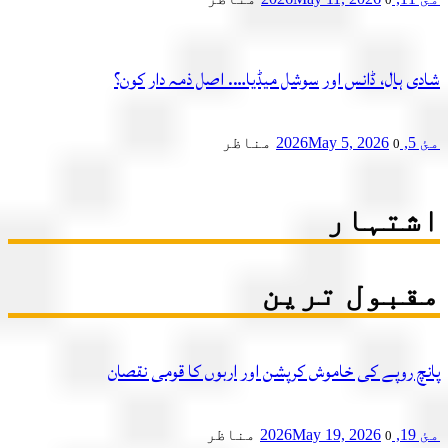
ی ہال، ڈانس اور سوشل میڈیا…. اصل ذمہ دار کون؟
2
May 5, 2026
مناظر
0
تہار
بول ترین
چ روپے کی خاموش کرپشن اور اربوں کا قومی نقصان
2
May 19, 2026
مناظر
0