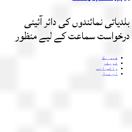
دیاتی نمائندوں کی دائر آئینی
خواست سماعت کے لیے منظور
فیس بک
ٹویٹر
واٹس ایپ
ای میل