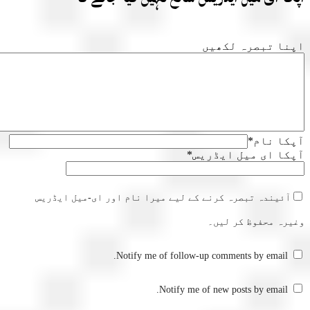
ا تبصرہ لکھیں
ا نام
*
ا ای میل ایڈریس
*
آئیندہ تبصرہ کرنے کے لیے میرا نام اور ای-میل ایڈریس
رہ محفوظ کر لیں۔
Notify me of follow-up comments by email.
Notify me of new posts by email.