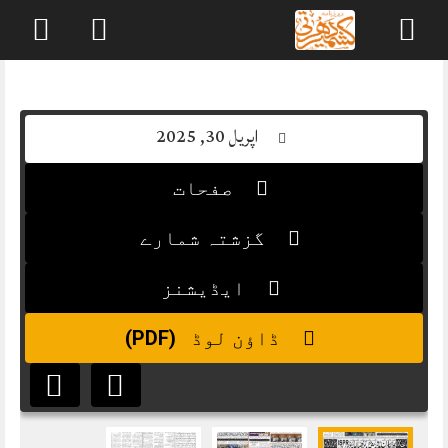
Skip
to
content
اپریل 30, 2025
صفحات
گزشتہ شمارے
ایڈیشنز
(PDF)
ڈاؤن لوڈ