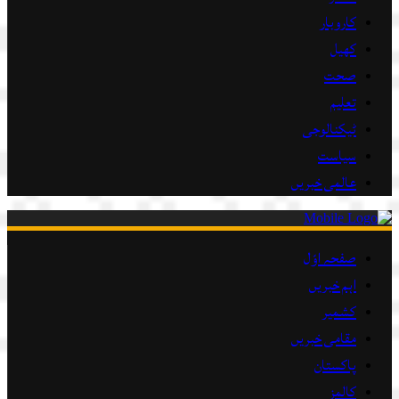
کاروبار
کھیل
صحت
تعلیم
ٹیکنالوجی
سیاست
عالمی خبریں
صفحہ اوّل
اہم خبریں
کشمیر
مقامی خبریں
پاکستان
کالمز