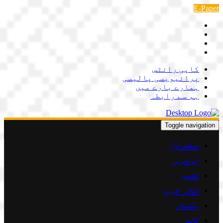
Skip
E-Paper
to
content
کاپی رائٹس
پرائیویسی پالیسی
ہمارے بارے میں
ہم سے رابطہ
Toggle navigation
صفحہ اوّل
اہم خبریں
کشمیر
مقامی خبریں
پاکستان
کالمز