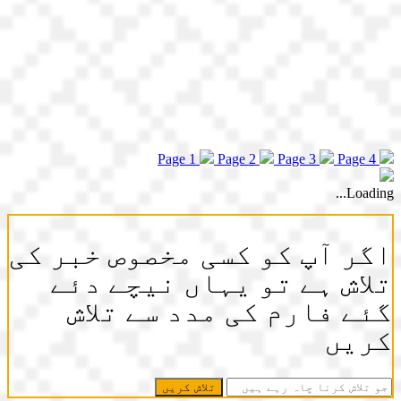
Page 1
Page 2
Page 3
Page 4
Loading...
اگر آپ کو کسی مخصوص خبر کی
تلاش ہے تو یہاں نیچے دئے
گئے فارم کی مدد سے تلاش
کریں
جو
تلاش