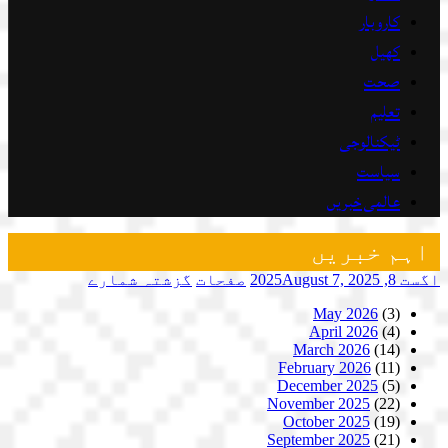
کاروبار
کھیل
صحت
تعلیم
ٹیکنالوجی
سیاست
عالمی خبریں
اہم خبریں
اگست 8, 2025
August 7, 2025
صفحات
گزشتہ شمارے
May 2026
(3)
April 2026
(4)
March 2026
(14)
February 2026
(11)
December 2025
(5)
November 2025
(22)
October 2025
(19)
September 2025
(21)