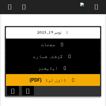
Skip
to
content
نومبر 19, 2025
صفحات
گزشتہ شمارے
ایڈیشنز
(PDF)
ڈاؤن لوڈ