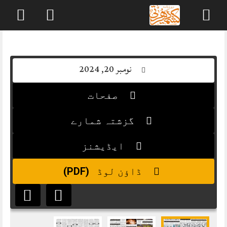
Skip
to
content
نومبر 20, 2024
صفحات
گزشتہ شمارے
ایڈیشنز
(PDF)
ڈاؤن لوڈ