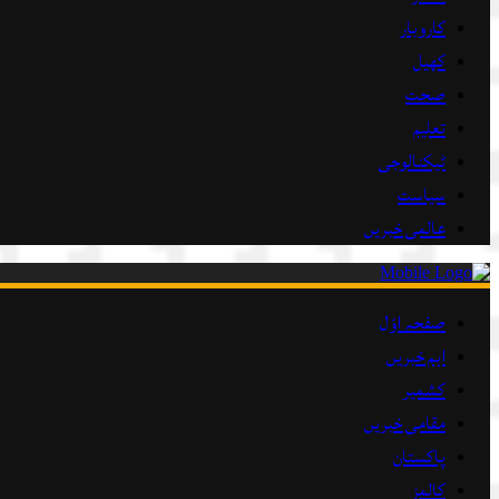
کاروبار
کھیل
صحت
تعلیم
ٹیکنالوجی
سیاست
عالمی خبریں
صفحہ اوّل
اہم خبریں
کشمیر
مقامی خبریں
پاکستان
کالمز