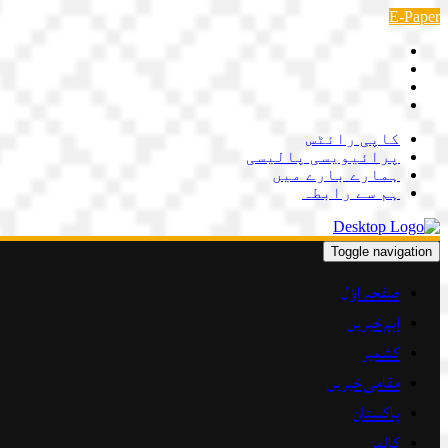
Skip
E-Paper
to
content
کاپی رائٹس
پرائیویسی پالیسی
ہمارے بارے میں
ہم سے رابطہ
Toggle navigation
صفحہ اوّل
اہم خبریں
کشمیر
مقامی خبریں
پاکستان
کالمز