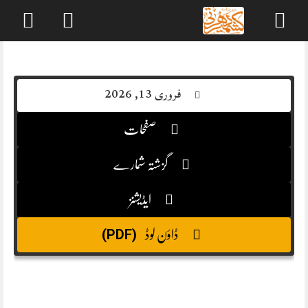
Skip
to
content
فروری 13, 2026
صفحات
گزشتہ شمارے
ایڈیشنز
(PDF)
ڈاؤن لوڈ