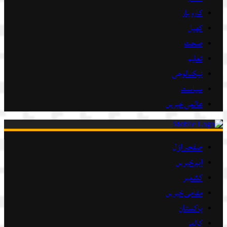
کاروبار
کھیل
صحت
تعلیم
ٹیکنالوجی
سیاست
عالمی خبریں
صفحہ اوّل
اہم خبریں
کشمیر
مقامی خبریں
پاکستان
کالمز