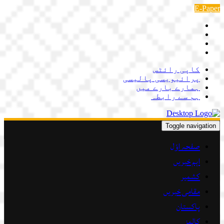
Skip
E-Paper
to
content
کاپی رائٹس
پرائیویسی پالیسی
ہمارے بارے میں
ہم سے رابطہ
Toggle navigation
صفحہ اوّل
اہم خبریں
کشمیر
مقامی خبریں
پاکستان
کالمز