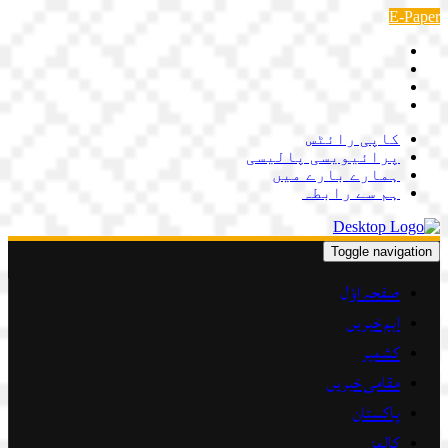
Skip
E-Paper
to
content
کاپی رائٹس
پرائیویسی پالیسی
ہمارے بارے میں
ہم سے رابطہ
Toggle navigation
صفحہ اوّل
اہم خبریں
کشمیر
مقامی خبریں
پاکستان
کالمز