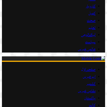
کاروبار
کھیل
صحت
تعلیم
ٹیکنالوجی
سیاست
عالمی خبریں
صفحہ اوّل
اہم خبریں
کشمیر
مقامی خبریں
پاکستان
کالمز