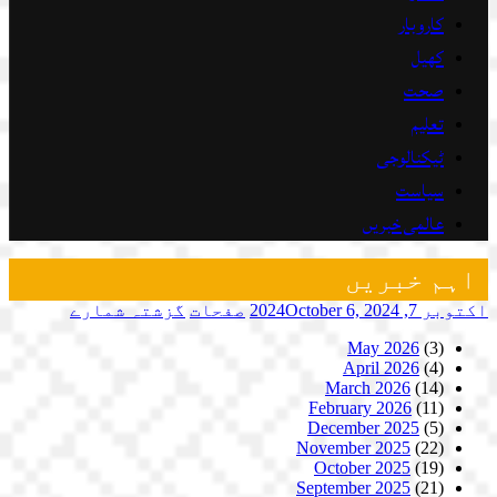
کاروبار
کھیل
صحت
تعلیم
ٹیکنالوجی
سیاست
عالمی خبریں
اہم خبریں
اکتوبر 7, 2024
October 6, 2024
صفحات
گزشتہ شمارے
May 2026
(3)
April 2026
(4)
March 2026
(14)
February 2026
(11)
December 2025
(5)
November 2025
(22)
October 2025
(19)
September 2025
(21)