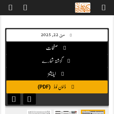
Skip
to
content
مئ 22, 2025
صفحات
گزشتہ شمارے
ایڈیشنز
(PDF)
ڈاؤن لوڈ