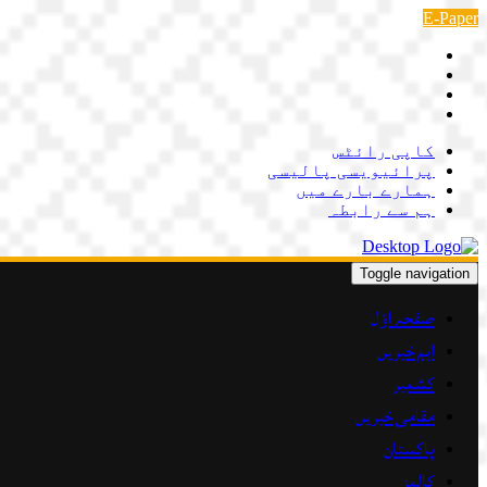
Skip
E-Paper
to
content
کاپی رائٹس
پرائیویسی پالیسی
ہمارے بارے میں
ہم سے رابطہ
Toggle navigation
صفحہ اوّل
اہم خبریں
کشمیر
مقامی خبریں
پاکستان
کالمز