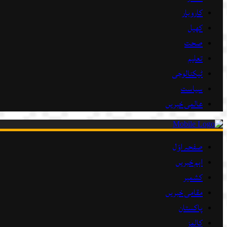
کاروبار
کھیل
صحت
تعلیم
ٹیکنالوجی
سیاست
عالمی خبریں
صفحہ اوّل
اہم خبریں
کشمیر
مقامی خبریں
پاکستان
کالمز