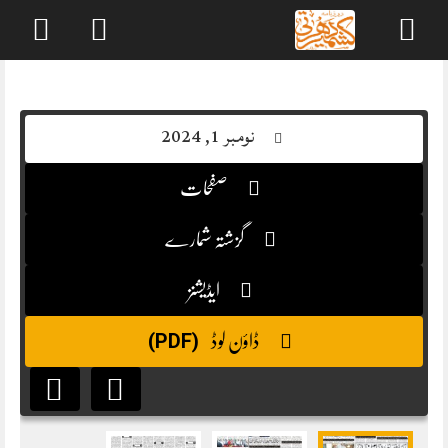
Skip
to
content
نومبر 1, 2024
صفحات
گزشتہ شمارے
ایڈیشنز
(PDF)
ڈاؤن لوڈ