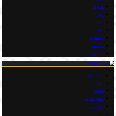
کاروبار
کھیل
صحت
تعلیم
ٹیکنالوجی
سیاست
عالمی خبریں
صفحہ اوّل
اہم خبریں
کشمیر
مقامی خبریں
پاکستان
کالمز