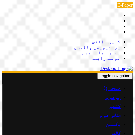
Skip
E-Paper
to
content
کاپی رائٹس
پرائیویسی پالیسی
ہمارے بارے میں
ہم سے رابطہ
Toggle navigation
صفحہ اوّل
اہم خبریں
کشمیر
مقامی خبریں
پاکستان
کالمز