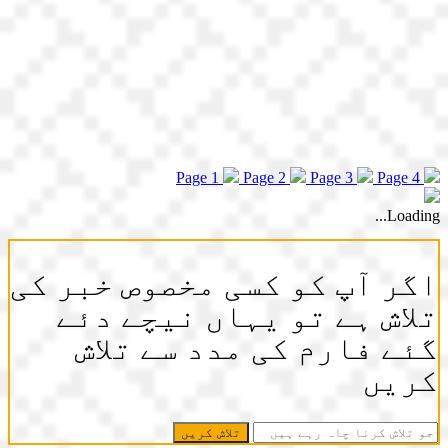
Page 1
Page 2
Page 3
Page 4
Loading...
اگر آپ کو کسی مخصوص خبر کی
تلاش ہے تو یہاں نیچے دئے
گئے فارم کی مدد سے تلاش
کریں
جو
تلاش