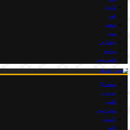
کاروبار
کھیل
صحت
تعلیم
ٹیکنالوجی
سیاست
عالمی خبریں
صفحہ اوّل
اہم خبریں
کشمیر
مقامی خبریں
پاکستان
کالمز