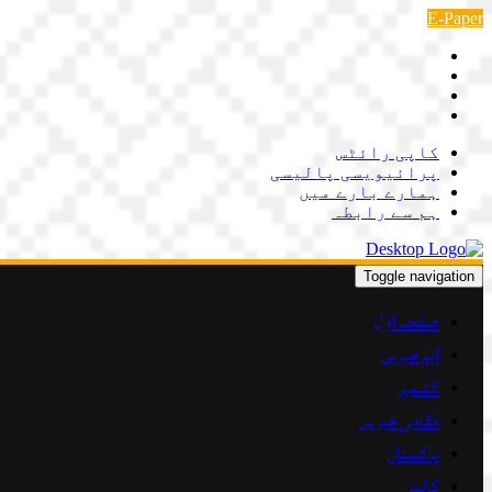
Skip
E-Paper
to
content
کاپی رائٹس
پرائیویسی پالیسی
ہمارے بارے میں
ہم سے رابطہ
Toggle navigation
صفحہ اوّل
اہم خبریں
کشمیر
مقامی خبریں
پاکستان
کالمز