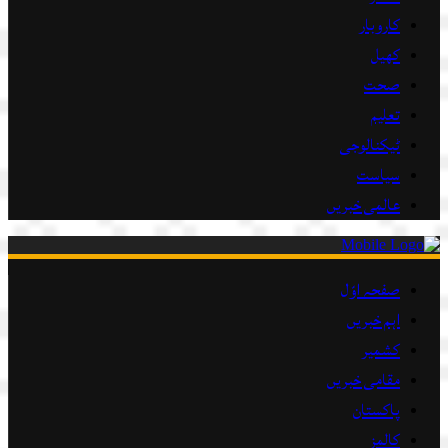
کاروبار
کھیل
صحت
تعلیم
ٹیکنالوجی
سیاست
عالمی خبریں
صفحہ اوّل
اہم خبریں
کشمیر
مقامی خبریں
پاکستان
کالمز