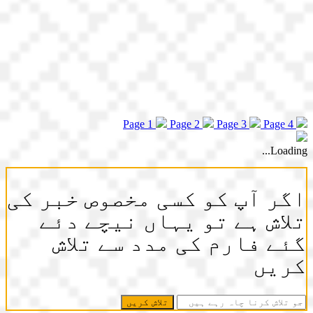
Page 1
Page 2
Page 3
Page 4
Loading...
اگر آپ کو کسی مخصوص خبر کی
تلاش ہے تو یہاں نیچے دئے
گئے فارم کی مدد سے تلاش
کریں
جو
تلاش