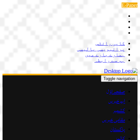
Skip
E-Paper
to
content
کاپی رائٹس
پرائیویسی پالیسی
ہمارے بارے میں
ہم سے رابطہ
Toggle navigation
صفحہ اوّل
اہم خبریں
کشمیر
مقامی خبریں
پاکستان
کالمز