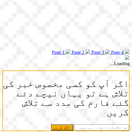
Page 1
Page 2
Page 3
Page 4
Loading...
اگر آپ کو کسی مخصوص خبر کی
تلاش ہے تو یہاں نیچے دئے
گئے فارم کی مدد سے تلاش
کریں
جو
تلاش