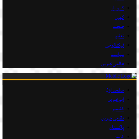
کاروبار
کھیل
صحت
تعلیم
ٹیکنالوجی
سیاست
عالمی خبریں
صفحہ اوّل
اہم خبریں
کشمیر
مقامی خبریں
پاکستان
کالمز