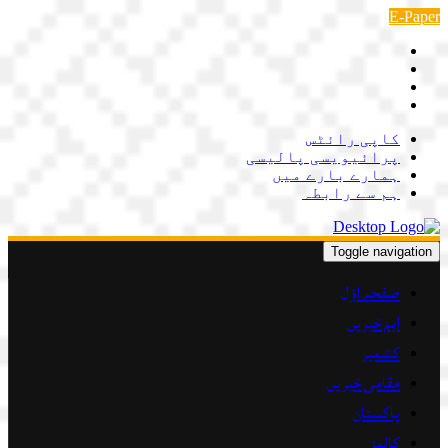
Skip
E-Paper
to
content
کاپی رائٹس
پرائیویسی پالیسی
ہمارے بارے میں
ہم سے رابطہ
Toggle navigation
صفحہ اوّل
اہم خبریں
کشمیر
مقامی خبریں
پاکستان
کالمز