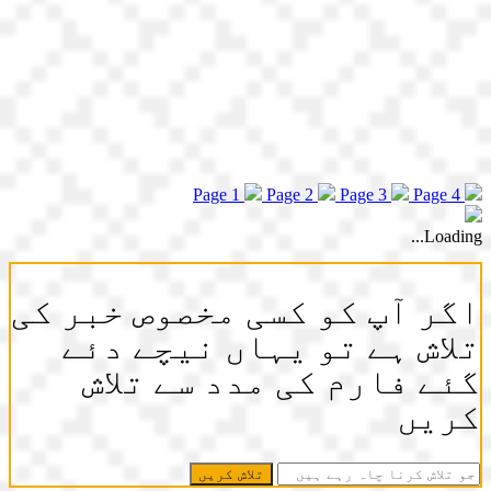
Page 1
Page 2
Page 3
Page 4
Loading...
اگر آپ کو کسی مخصوص خبر کی
تلاش ہے تو یہاں نیچے دئے
گئے فارم کی مدد سے تلاش
کریں
جو
تلاش