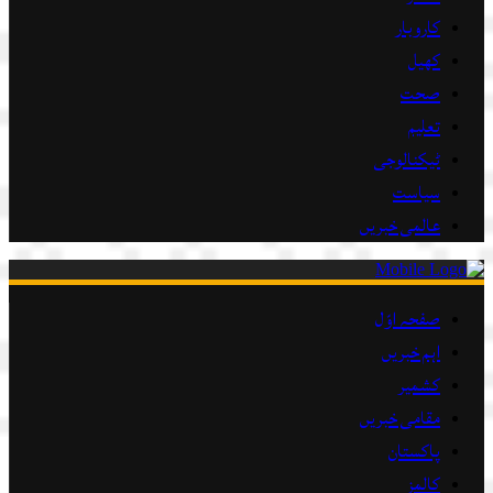
کاروبار
کھیل
صحت
تعلیم
ٹیکنالوجی
سیاست
عالمی خبریں
صفحہ اوّل
اہم خبریں
کشمیر
مقامی خبریں
پاکستان
کالمز