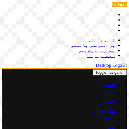
Skip
E-Paper
to
content
کاپی رائٹس
پرائیویسی پالیسی
ہمارے بارے میں
ہم سے رابطہ
Toggle navigation
صفحہ اوّل
اہم خبریں
کشمیر
مقامی خبریں
پاکستان
کالمز