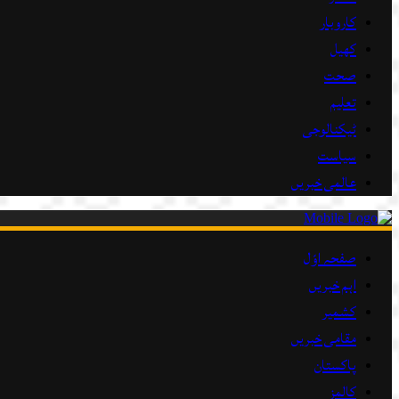
کاروبار
کھیل
صحت
تعلیم
ٹیکنالوجی
سیاست
عالمی خبریں
صفحہ اوّل
اہم خبریں
کشمیر
مقامی خبریں
پاکستان
کالمز