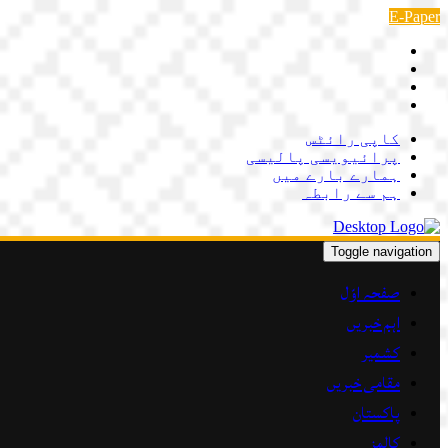
Skip
E-Paper
to
content
کاپی رائٹس
پرائیویسی پالیسی
ہمارے بارے میں
ہم سے رابطہ
Toggle navigation
صفحہ اوّل
اہم خبریں
کشمیر
مقامی خبریں
پاکستان
کالمز