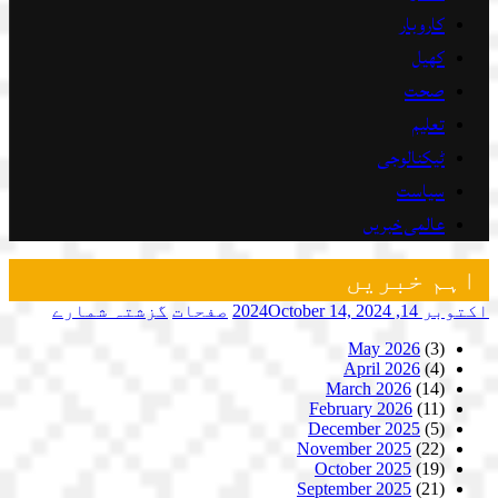
کاروبار
کھیل
صحت
تعلیم
ٹیکنالوجی
سیاست
عالمی خبریں
اہم خبریں
اکتوبر 14, 2024
October 14, 2024
صفحات
گزشتہ شمارے
May 2026
(3)
April 2026
(4)
March 2026
(14)
February 2026
(11)
December 2025
(5)
November 2025
(22)
October 2025
(19)
September 2025
(21)