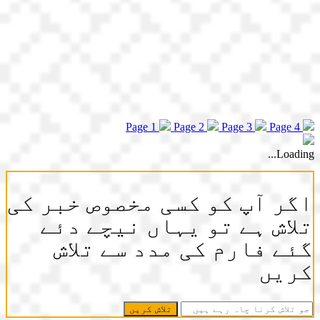
Page 1
Page 2
Page 3
Page 4
Loading...
اگر آپ کو کسی مخصوص خبر کی
تلاش ہے تو یہاں نیچے دئے
گئے فارم کی مدد سے تلاش
کریں
جو
تلاش