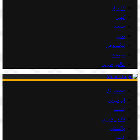
کاروبار
کھیل
صحت
تعلیم
ٹیکنالوجی
سیاست
عالمی خبریں
صفحہ اوّل
اہم خبریں
کشمیر
مقامی خبریں
پاکستان
کالمز