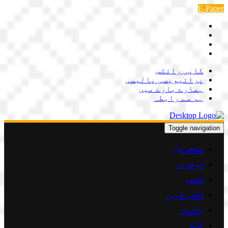
Skip
E-Paper
to
content
کاپی رائٹس
پرائیویسی پالیسی
ہمارے بارے میں
ہم سے رابطہ
Toggle navigation
صفحہ اوّل
اہم خبریں
کشمیر
مقامی خبریں
پاکستان
کالمز