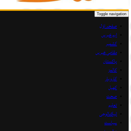
Toggle navigation
صفحہ اوّل
اہم خبریں
کشمیر
مقامی خبریں
پاکستان
کالمز
کاروبار
کھیل
صحت
تعلیم
ٹیکنالوجی
سیاست