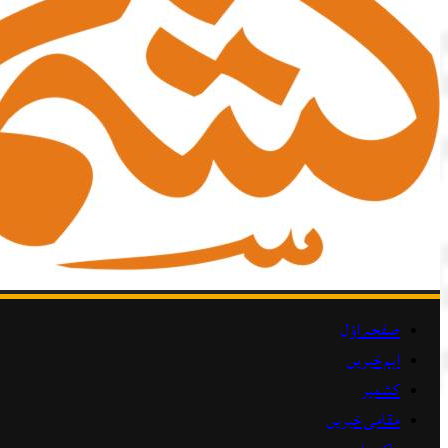
صفحہ اوّل
اہم خبریں
کشمیر
مقامی خبریں