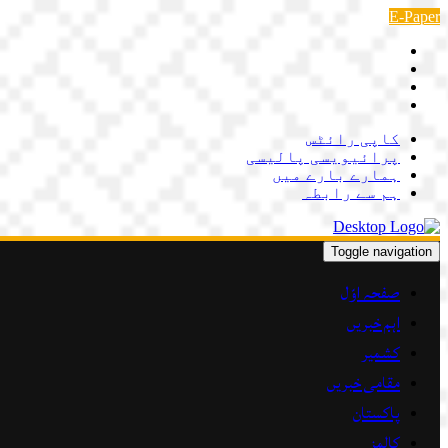
Skip
E-Paper
to
content
کاپی رائٹس
پرائیویسی پالیسی
ہمارے بارے میں
ہم سے رابطہ
Toggle navigation
صفحہ اوّل
اہم خبریں
کشمیر
مقامی خبریں
پاکستان
کالمز