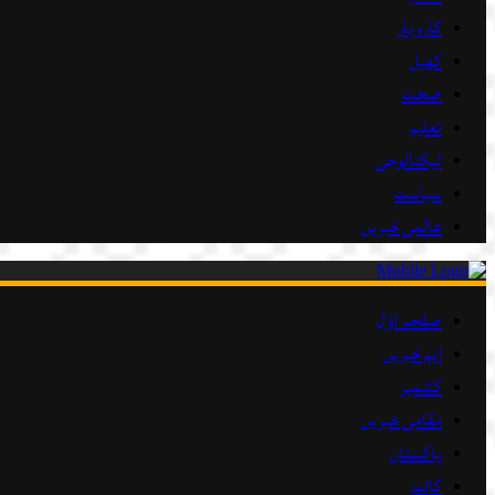
کاروبار
کھیل
صحت
تعلیم
ٹیکنالوجی
سیاست
عالمی خبریں
صفحہ اوّل
اہم خبریں
کشمیر
مقامی خبریں
پاکستان
کالمز