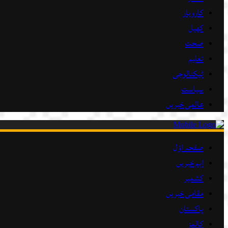
کاروبار
کھیل
صحت
تعلیم
ٹیکنالوجی
سیاست
عالمی خبریں
صفحہ اوّل
اہم خبریں
کشمیر
مقامی خبریں
پاکستان
کالمز