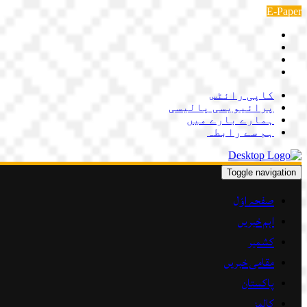
Skip
E-Paper
to
content
کاپی رائٹس
پرائیویسی پالیسی
ہمارے بارے میں
ہم سے رابطہ
Toggle navigation
صفحہ اوّل
اہم خبریں
کشمیر
مقامی خبریں
پاکستان
کالمز