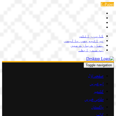
Skip
E-Paper
to
content
کاپی رائٹس
پرائیویسی پالیسی
ہمارے بارے میں
ہم سے رابطہ
Toggle navigation
صفحہ اوّل
اہم خبریں
کشمیر
مقامی خبریں
پاکستان
کالمز