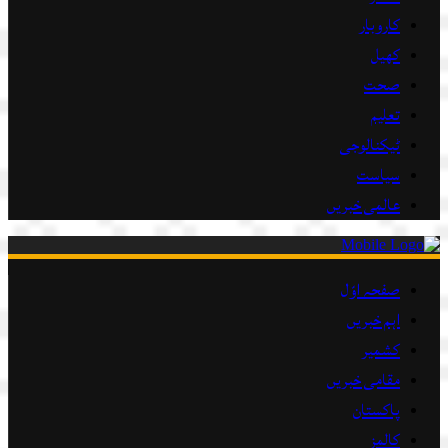
کاروبار
کھیل
صحت
تعلیم
ٹیکنالوجی
سیاست
عالمی خبریں
صفحہ اوّل
اہم خبریں
کشمیر
مقامی خبریں
پاکستان
کالمز