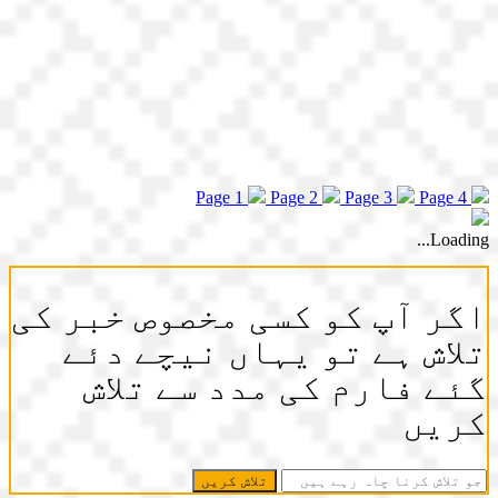
Page 1
Page 2
Page 3
Page 4
Loading...
اگر آپ کو کسی مخصوص خبر کی
تلاش ہے تو یہاں نیچے دئے
گئے فارم کی مدد سے تلاش
کریں
جو
تلاش