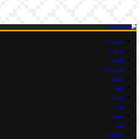
صفحہ اوّل
اہم خبریں
کشمیر
مقامی خبریں
پاکستان
کالمز
کاروبار
کھیل
صحت
تعلیم
ٹیکنالوجی