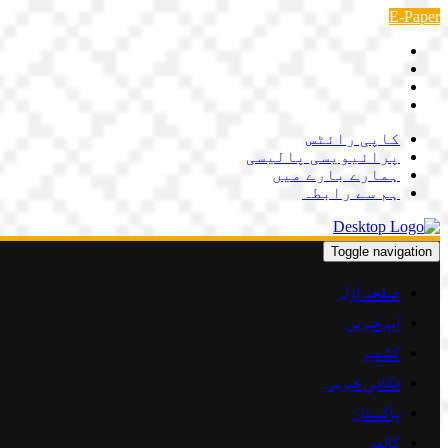
Skip
E-Paper
to
content
کاپی رائٹس
پرائیویسی پالیسی
ہمارے بارے میں
ہم سے رابطہ
Toggle navigation
صفحہ اوّل
اہم خبریں
کشمیر
مقامی خبریں
پاکستان
کالمز