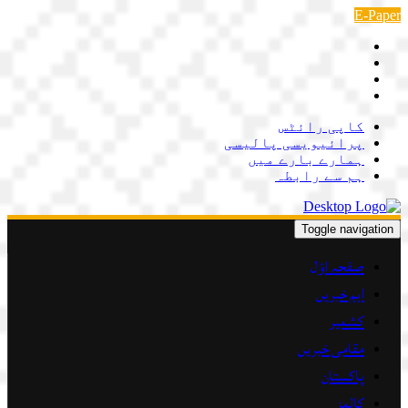
Skip
E-Paper
to
content
کاپی رائٹس
پرائیویسی پالیسی
ہمارے بارے میں
ہم سے رابطہ
Toggle navigation
صفحہ اوّل
اہم خبریں
کشمیر
مقامی خبریں
پاکستان
کالمز