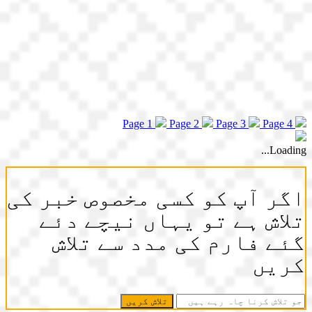
Page 1
Page 2
Page 3
Page 4
Loading...
اگر آپ کو کسی مخصوص خبر کی
تلاش ہے تو یہاں نیچے دئے
گئے فارم کی مدد سے تلاش
کریں
جو
تلاش