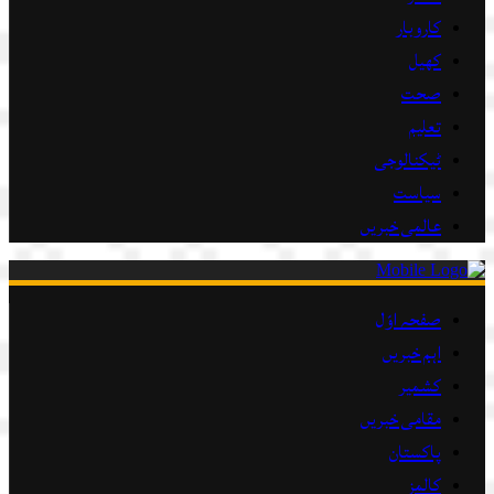
کاروبار
کھیل
صحت
تعلیم
ٹیکنالوجی
سیاست
عالمی خبریں
صفحہ اوّل
اہم خبریں
کشمیر
مقامی خبریں
پاکستان
کالمز