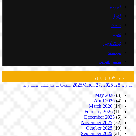
کاروبار
کھیل
صحت
تعلیم
ٹیکنالوجی
سیاست
عالمی خبریں
اہم خبریں
مارچ 28, 2025
March 27, 2025
صفحات
گزشتہ شمارے
May 2026
(3)
April 2026
(4)
March 2026
(14)
February 2026
(11)
December 2025
(5)
November 2025
(22)
October 2025
(19)
September 2025
(21)