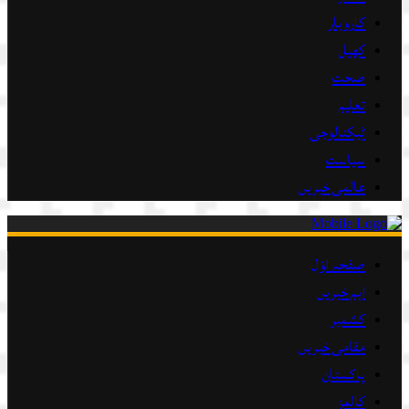
کاروبار
کھیل
صحت
تعلیم
ٹیکنالوجی
سیاست
عالمی خبریں
صفحہ اوّل
اہم خبریں
کشمیر
مقامی خبریں
پاکستان
کالمز