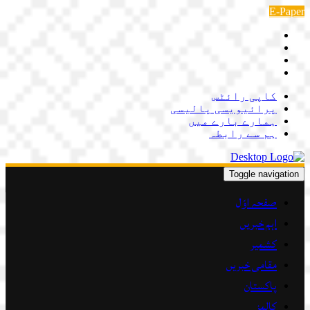
Skip
E-Paper
to
content
کاپی رائٹس
پرائیویسی پالیسی
ہمارے بارے میں
ہم سے رابطہ
Toggle navigation
صفحہ اوّل
اہم خبریں
کشمیر
مقامی خبریں
پاکستان
کالمز