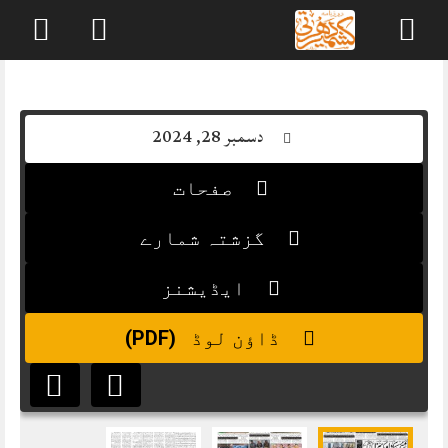
Skip
to
content
دسمبر 28, 2024
صفحات
گزشتہ شمارے
ایڈیشنز
(PDF)
ڈاؤن لوڈ